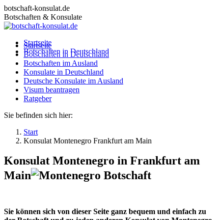
Zum
botschaft-konsulat.de
Inhalt
Botschaften & Konsulate
springen
Startseite
Startseite
Botschaften in Deutschland
Botschaften in Deutschland
Botschaften im Ausland
Botschaften im Ausland
Konsulate in Deutschland
Konsulate in Deutschland
Deutsche Konsulate im Ausland
Deutsche Konsulate im Ausland
Visum beantragen
Visum beantragen
Ratgeber
Ratgeber
Sie befinden sich hier:
Start
Konsulat Montenegro Frankfurt am Main
Konsulat Montenegro in Frankfurt am
Main
Sie können sich von dieser Seite ganz bequem und einfach zu