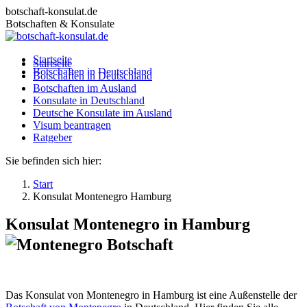
Zum
botschaft-konsulat.de
Inhalt
Botschaften & Konsulate
springen
Startseite
Startseite
Botschaften in Deutschland
Botschaften in Deutschland
Botschaften im Ausland
Botschaften im Ausland
Konsulate in Deutschland
Konsulate in Deutschland
Deutsche Konsulate im Ausland
Deutsche Konsulate im Ausland
Visum beantragen
Visum beantragen
Ratgeber
Ratgeber
Sie befinden sich hier:
Start
Konsulat Montenegro Hamburg
Konsulat Montenegro in Hamburg
Das Konsulat von Montenegro in Hamburg ist eine Außenstelle der