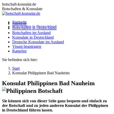
Zum
botschaft-konsulat.de
Inhalt
Botschaften & Konsulate
springen
Startseite
Startseite
Botschaften in Deutschland
Botschaften in Deutschland
Botschaften im Ausland
Botschaften im Ausland
Konsulate in Deutschland
Konsulate in Deutschland
Deutsche Konsulate im Ausland
Deutsche Konsulate im Ausland
Visum beantragen
Visum beantragen
Ratgeber
Ratgeber
Sie befinden sich hier:
Start
Konsulat Philippinen Bad Nauheim
Konsulat Philippinen Bad Nauheim
Sie können sich von dieser Seite ganz bequem und einfach zu
der Botschaft und zu jeden anderen Konsulat der Philippinen
in Deutschland führen lassen.