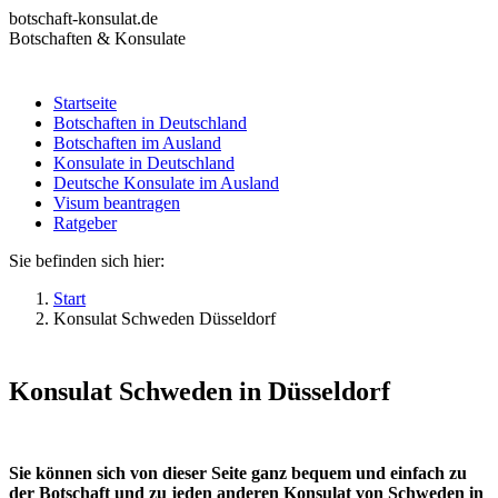
Zum
botschaft-konsulat.de
Inhalt
Botschaften & Konsulate
springen
Startseite
Botschaften in Deutschland
Startseite
Botschaften im Ausland
Botschaften in Deutschland
Konsulate in Deutschland
Botschaften im Ausland
Deutsche Konsulate im Ausland
Konsulate in Deutschland
Visum beantragen
Deutsche Konsulate im Ausland
Ratgeber
Visum beantragen
Ratgeber
Sie befinden sich hier:
Start
Konsulat Schweden Düsseldorf
Konsulat Schweden in Düsseldorf
Sie können sich von dieser Seite ganz bequem und einfach zu
der Botschaft und zu jeden anderen Konsulat von Schweden in