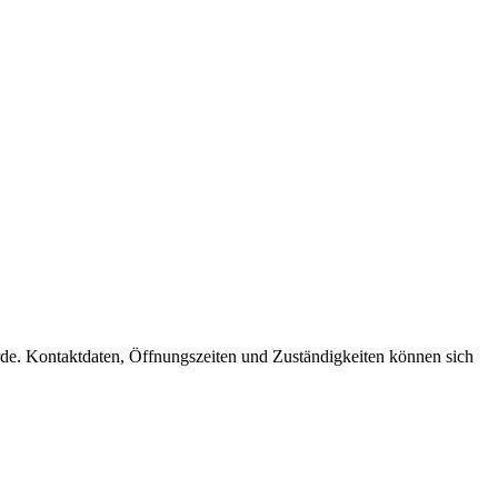
hörde. Kontaktdaten, Öffnungszeiten und Zuständigkeiten können sich
t
T