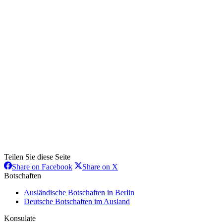
Teilen Sie diese Seite
Share
Share
Share on Facebook
Share on X
on
on
Botschaften
Facebook
X
Ausländische Botschaften in Berlin
Deutsche Botschaften im Ausland
Konsulate