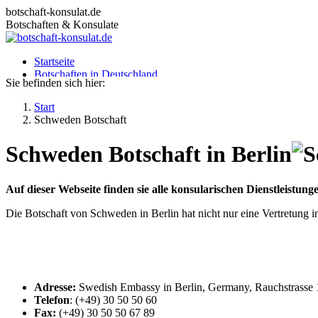
Zum
botschaft-konsulat.de
Inhalt
Botschaften & Konsulate
springen
Startseite
Botschaften in Deutschland
Sie befinden sich hier:
Botschaften im Ausland
Konsulate in Deutschland
Start
Deutsche Konsulate im Ausland
Schweden Botschaft
Visum beantragen
Ratgeber
Schweden
Botschaft in Berlin
Auf dieser Webseite finden sie alle konsularischen Dienstleistu
Die Botschaft von Schweden in Berlin hat nicht nur eine Vertretung 
Adresse:
Swedish Embassy in Berlin, Germany, Rauchstrasse 
Telefon
: (+49) 30 50 50 60
Fax:
(+49) 30 50 50 67 89